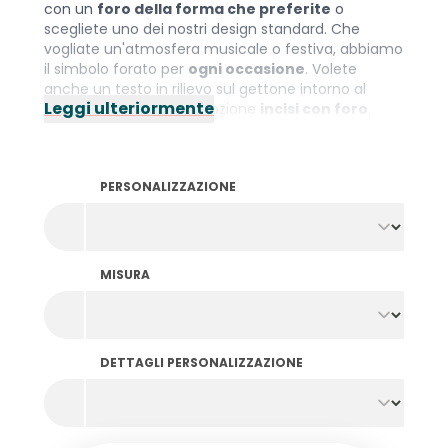
con un
foro della forma che preferite
o
scegliete uno dei nostri design standard. Che
vogliate un'atmosfera musicale o festiva, abbiamo
il simbolo forato per
ogni occasione
. Volete
anche un testo in rilievo sul gettone intorno al
Leggi ulteriormente
foro? Allora scegliete l'opzione
incisi con foro
.
Attenzione: L'ordine minimo è 1000 gettoni di un
colore e design.
PERSONALIZZAZIONE
MISURA
DETTAGLI PERSONALIZZAZIONE