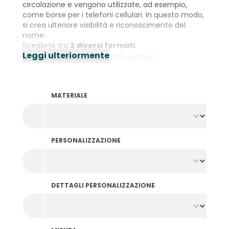
circolazione e vengono utilizzate, ad esempio,
come borse per i telefoni cellulari. In questo modo,
si crea ulteriore visibilità e riconoscimento del
nome.
Scegliete tra
2 diversi formati
:
Leggi ulteriormente
80 x 130 mm per circa 50 gettoni.
80 x 160 mm per circa 100 gettoni.
I sacchetti in tessuto sono adatti a un
uso
multiplo
e sono dotate di coulisse per la chiusura.
MATERIALE
PERSONALIZZAZIONE
DETTAGLI PERSONALIZZAZIONE