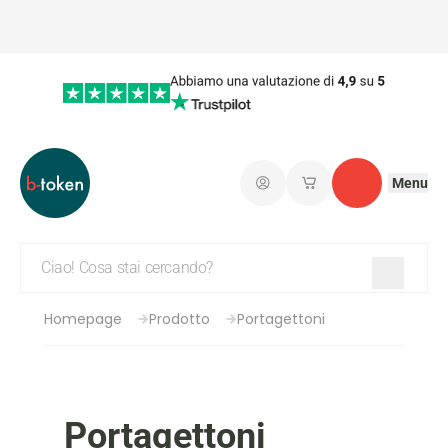
Menu
Connetti
I miei carrelli salvati
Contatto
Homepage
Prodotto
Portagettoni
Portagettoni