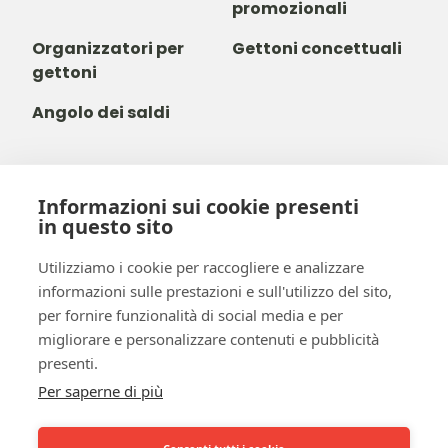
promozionali
Organizzatori per
Gettoni concettuali
gettoni
Angolo dei saldi
Informazioni sui cookie presenti
+39 03 411 680 014
in questo sito
+32488237146
info@b-token.eu
Utilizziamo i cookie per raccogliere e analizzare
informazioni sulle prestazioni e sull'utilizzo del sito,
per fornire funzionalità di social media e per
Facebook
Instagram
YouTube
LinkedIn
migliorare e personalizzare contenuti e pubblicità
presenti.
Per saperne di più