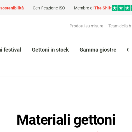
a
sostenibilità
Certificazione ISO
Membro di
The Shift
Prodotti su misura
Team della b
i festival
Gettoni in stock
Gamma giostre
G
Materiali gettoni