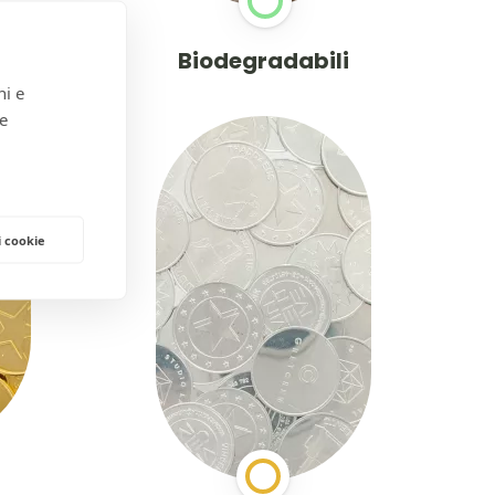
Biodegradabili
ni e
 e
i cookie