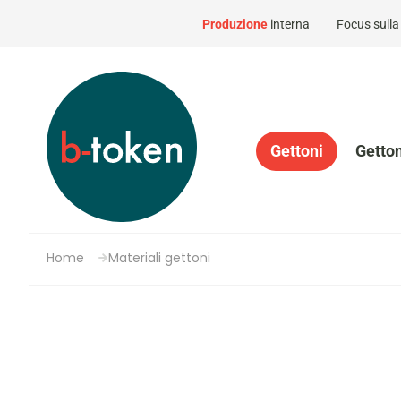
Produzione
interna
Focus sull
Gettoni
Getton
Home
Materiali gettoni