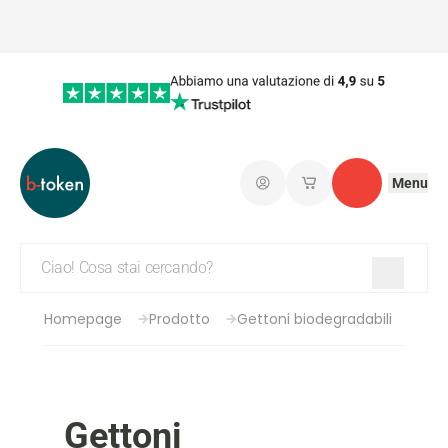
Menu
Connetti
I miei carrelli salvati
Contatto
Homepage
Prodotto
Gettoni biodegradabili
Gettoni