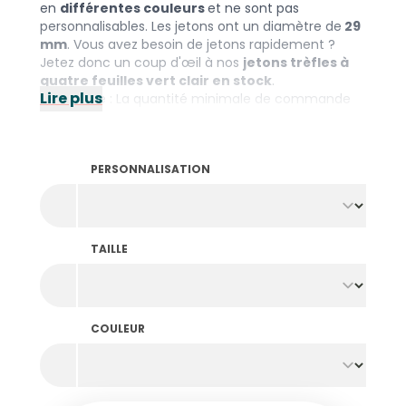
en
différentes couleurs
et ne sont pas
personnalisables. Les jetons ont un diamètre de
29
mm
. Vous avez besoin de jetons rapidement ?
Jetez donc un coup d'œil à nos
jetons trèfles à
quatre feuilles vert clair en stock
.
Lire plus
Remarque : La quantité minimale de commande
est de 10.000 pièces par couleur et par motif.
PERSONNALISATION
TAILLE
COULEUR