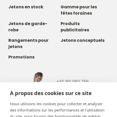
Jetons en stock
Gamme pour les
fêtes foraines
Jetons de garde-
Produits
robe
publicitaires
Rangements pour
Jetons conceptuels
jetons
Promotions
+33 361 080 756
+32488237146
À propos des cookies sur ce site
info@b-token.eu
Nous utilisons les cookies pour collecter et analyser
des informations sur les performances et l'utilisation
Facebook
Instagram
YouTube
LinkedIn
du site, pour fournir des fonctionnalités de médias