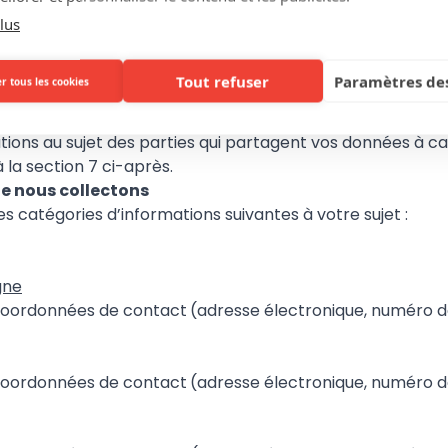
utilisez notre site Internet ou nos services ou si vous pr
lus
des données à caractère personnel de nos prestataires 
r exemple si vous donnez un feed-back sur nos services) o
Tout refuser
Paramètres des
r tous les cookies
ur une autre personne, vous êtes tenu d’avoir l’autorisatio
tions au sujet des parties qui partagent vos données à 
à la section 7 ci-après.
e nous collectons
es catégories d’informations suivantes à votre sujet :
gne
coordonnées de contact
(adresse électronique, numéro d
coordonnées de contact
(adresse électronique, numéro d