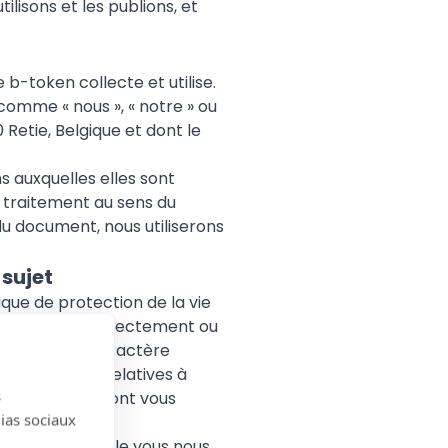
lisons et les publions, et
b-token collecte et utilise.
 comme « nous », « notre » ou
 Retie, Belgique et dont le
s auxquelles elles sont
u traitement au sens du
u document, nous utiliserons
 sujet
ique de protection de la vie
s identifier, directement ou
s données à caractère
nformations relatives à
s
 la manière dont vous
dias sociaux
z si par exemple vous nous