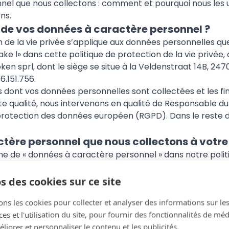
l que nous collectons : comment et pourquoi nous les uti
ns.
e de vos données à caractère personnel ?
 de la vie privée s’applique aux données personnelles que 
ke l» dans cette politique de protection de la vie privée,
ken sprl, dont le siège se situe à la Veldenstraat 14B, 2470
.151.756.
s dont vos données personnelles sont collectées et les fin
tte qualité, nous intervenons en qualité de Responsable d
rotection des données européen (RGPD). Dans le reste d
ctère personnel que nous collectons à votre
rme de « données à caractère personnel » dans notre polit
nformations qui vous concernent et qui permettent de vou
es informations dont nous disposons éventuellement. Vo
s des cookies sur ce site
le inclure votre nom, vos coordonnées de contact, des i
ons les cookies pour collecter et analyser des informations sur le
le votre numéro de commande) ou des informations sur
s et l'utilisation du site, pour fournir des fonctionnalités de mé
 dont vous communiquez avec nous.
liorer et personnaliser le contenu et les publicités.
données à caractère personnel que vous nous transmette