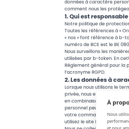
données à caractère personne
comment nous les protégeo
1. Qui est responsabl
Notre politique de protection
Toutes les références à « Ora
« nos » font référence à b-to
numéro de BCE est le BE 0806
Nous surveillons les manière
utilisées par b-token. En ce
Règlement général pour la p
l’acronyme RGPD.
2. Les données à cara
Lorsque nous utilisons le te
privée, nous entendons les i
en combinaison avec d’autr
À propo
personnel peuvent par exemp
Nous utilis
votre commande (par exemp
performance
utilisez le site Internet et
et pour amé
Nous ne collectons que les 