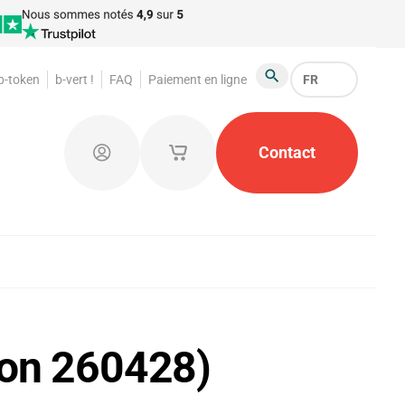
 b-token
b-vert !
FAQ
Paiement en ligne
FR
Chercher
foraines
Jetons de garde-robe
Contact
Produits publicit
Connectez-vous
Mes paniers d'achat enregistrés
sion 260428)