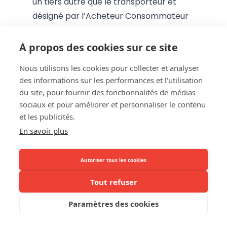
un tiers autre que le transporteur et
désigné par l’Acheteur Consommateur
prend physiquement
possession du
dernier lot ou de la dernière pièce;
À propos des cookies sur ce site
dans le cas des contrats portant sur la
Nous utilisons les cookies pour collecter et analyser
livraison régulière de biens pendant une
des informations sur les performances et l'utilisation
période de temps définie : du jour où
du site, pour fournir des fonctionnalités de médias
l’Acheteur Consommateur ou un tiers
sociaux et pour améliorer et personnaliser le contenu
autre que le transporteur et désigné par
et les publicités.
l’Acheteur Consommateur prend
En savoir plus
physiquement possession du premier
bien.
Autoriser tous les cookies
Si b-token omet d’informer l’Acheteur
Tout refuser
Consommateur de son droit de
rétractation comme l’exige l’article
Paramètres des cookies
VI.48 du Code de droit économique le