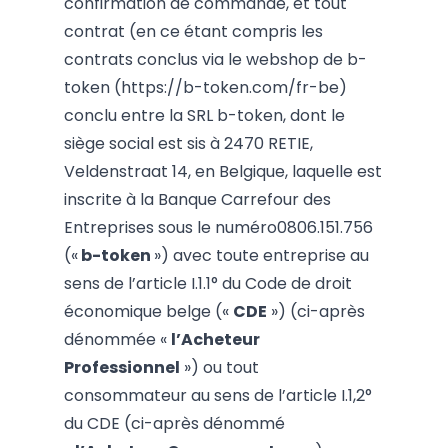
confirmation de commande, et tout
contrat (en ce étant compris les
contrats conclus via le webshop de b-
token (
https://b-token.com/fr-be
)
conclu entre la
SRL b-token, dont le
siège social est sis à 2470 RETIE,
Veldenstraat 14, en Belgique, laquelle est
inscrite à la Banque Carrefour des
Entreprises sous le numéro
0806.151.756
(«
b-token
»)
avec toute entreprise au
sens de l’article I.1.1° du Code de droit
économique belge («
CDE
») (ci-après
dénommée «
l’Acheteur
Professionnel
») ou tout
consommateur au sens de l’article I.1,2°
du CDE (ci-après dénommé