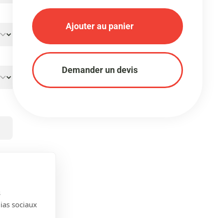
Ajouter au panier
Demander un devis
s
dias sociaux