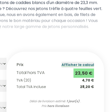
etons de caddies blancs d'un diamètre de 23,3 mm.
? Découvrez nos jetons trèfle à quatre feuilles vert.
ique, nous en avons également en
bois
, de
filets de
vons le bon matériau pour chaque occasion ! Vous
ez notre large gamme de
jetons personnalisés
.
Prix
Afficher le calcul
Total hors TVA
23,50 €
TVA (20)
4,70 €
Total TVA incluse
28,20 €
Délai de livraison estimé:
1 jour(s)
.
Prix
hors livraison