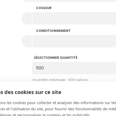
COULEUR
CONDITIONNEMENT
SÉLECTIONNER QUANTITÉ
Sélectionner Quantité
Quantité minimale : 500 pièces
Multiples de 500
Quantité en stock : 165.500
s des cookies sur ce site
ons les cookies pour collecter et analyser des informations sur le
COULEUR SUPPLÉMENTAIRE
s et l'utilisation du site, pour fournir des fonctionnalités de mé
Ajouter une couleur
liorer et personnaliser le contenu et les publicités.