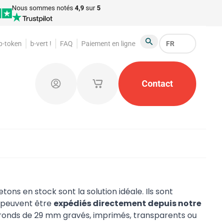
 b-token
b-vert !
FAQ
Paiement en ligne
FR
Chercher
foraines
Jetons de garde-robe
Contact
Produits publicit
Connectez-vous
Mes paniers d'achat enregistrés
ons en stock sont la solution idéale. Ils sont
 peuvent être
expédiés directement depuis notre
s ronds de 29 mm gravés, imprimés, transparents ou