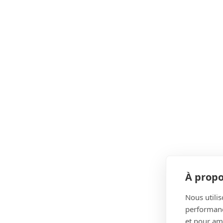
À propo
Nous utilis
performance
et pour amé