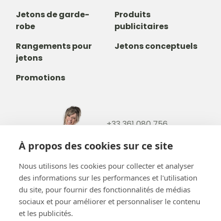
Jetons de garde-
Produits
robe
publicitaires
Rangements pour
Jetons conceptuels
jetons
Promotions
+33 361 080 756
+32488237146
À propos des cookies sur ce site
info@b-token.eu
Nous utilisons les cookies pour collecter et analyser
des informations sur les performances et l'utilisation
Facebook
Instagram
YouTube
LinkedIn
du site, pour fournir des fonctionnalités de médias
sociaux et pour améliorer et personnaliser le contenu
et les publicités.