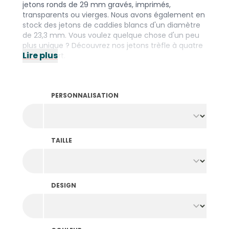
jetons ronds de 29 mm gravés, imprimés,
transparents ou vierges. Nous avons également en
stock des jetons de caddies blancs d'un diamètre
de 23,3 mm. Vous voulez quelque chose d'un peu
plus unique ? Découvrez nos jetons trèfle à quatre
Lire plus
feuilles vert.
Saviez-vous qu'en plus de nos jetons en plastique,
nous en avons également en
bois
, de
filets de
pêche
et en matériau
biodégradable
? Nous avons
PERSONNALISATION
le bon matériau pour chaque occasion ! Vous
préférez créer vos propres jetons ? Découvrez
notre large gamme de
jetons personnalisés
.
TAILLE
DESIGN