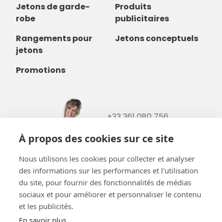
Jetons de garde-
Produits
robe
publicitaires
Rangements pour
Jetons conceptuels
jetons
Promotions
+33 361 080 756
+32488237146
À propos des cookies sur ce site
info@b-token.eu
Nous utilisons les cookies pour collecter et analyser
des informations sur les performances et l'utilisation
Facebook
Instagram
YouTube
LinkedIn
du site, pour fournir des fonctionnalités de médias
sociaux et pour améliorer et personnaliser le contenu
et les publicités.
En savoir plus