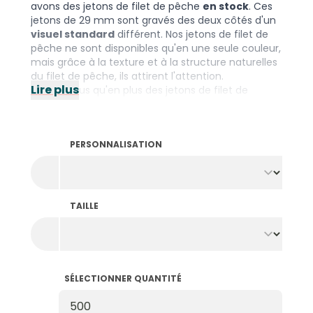
avons des jetons de filet de pêche
en stock
. Ces
jetons de 29 mm sont gravés des deux côtés d'un
visuel standard
différent. Nos jetons de filet de
pêche ne sont disponibles qu'en une seule couleur,
mais grâce à la texture et à la structure naturelles
du filet de pêche, ils attirent l'attention.
Lire plus
Saviez-vous qu'en plus des jetons de filet de
pêche, nous proposons également des jetons
en
bois
,
en plastique
et
biodégradables
? Le bon
matériau pour chaque occasion ! Vous préférez
PERSONNALISATION
créer vos propres jetons ? Découvrez notre large
gamme de
jetons personnalisés
.
TAILLE
SÉLECTIONNER QUANTITÉ
Sélectionner Quantité