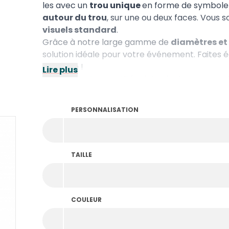
les avec un
trou unique
en forme de symbole 
autour du trou
, sur une ou deux faces. Vous s
visuels standard
.
Grâce à notre large gamme de
diamètres et 
solution idéale pour votre événement. Faites 
élégante !
Lire plus
Remarque : La quantité minimale de commande 
PERSONNALISATION
TAILLE
COULEUR