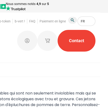
 b-token
b-vert !
FAQ
Paiement en ligne
FR
Chercher
foraines
Jetons de garde-robe
Contact
Produits publicit
Connectez-vous
Mes paniers d'achat enregistrés
bles qui sont non seulement inviolables mais qui se
jetons écologiques avec trou et gravure. Ces jetons
on d'épluchures de pommes de terre. Personnalisez-