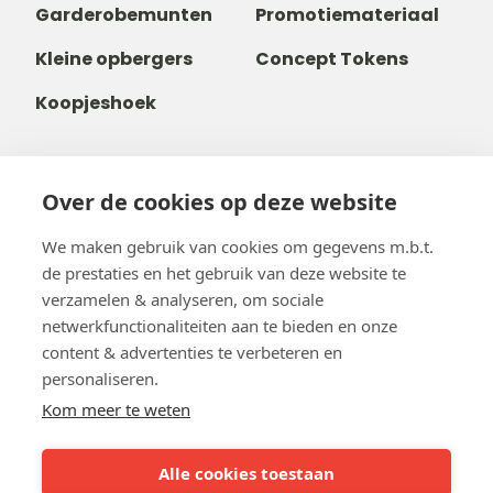
Garderobemunten
Promotiemateriaal
Kleine opbergers
Concept Tokens
Koopjeshoek
Over de cookies op deze website
+32 14 38 99 00
+32488237146
We maken gebruik van cookies om gegevens m.b.t.
info@b-token.eu
de prestaties en het gebruik van deze website te
verzamelen & analyseren, om sociale
netwerkfunctionaliteiten aan te bieden en onze
Facebook
Instagram
YouTube
LinkedIn
content & advertenties te verbeteren en
personaliseren.
Kom meer te weten
Alle cookies toestaan
Team b-token
b-green!
FAQ
Online betaling
Onze partners