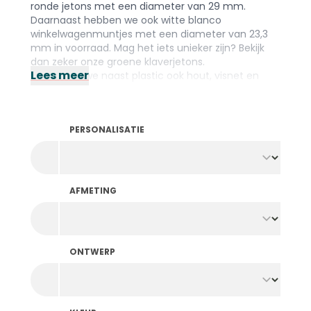
ronde jetons met een diameter van 29 mm.
Daarnaast hebben we ook witte blanco
winkelwagenmuntjes met een diameter van 23,3
mm in voorraad. Mag het iets unieker zijn? Bekijk
dan zeker onze groene klaverjetons.
Lees meer
Wist je dat we naast plastic ook
hout
,
visnet
en
biologisch afbreekbaar
materiaal in voorraad
hebben? Voor elke gelegenheid het juiste
materiaal! Toch liever je eigen jetons ontwerpen?
PERSONALISATIE
Ga dan zeker kijken bij ons ruime aanbod
gepersonaliseerde jetons
.
AFMETING
ONTWERP