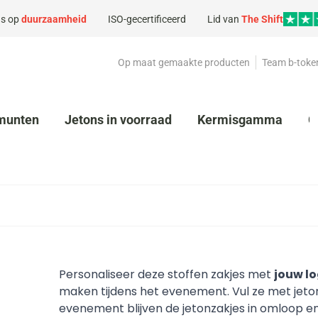
s op
duurzaamheid
ISO-gecertificeerd
Lid van
The Shift
Op maat gemaakte producten
Team b-toke
munten
Jetons in voorraad
Kermisgamma
G
Personaliseer deze stoffen zakjes met
jouw lo
maken tijdens het evenement. Vul ze met jeton
evenement blijven de jetonzakjes in omloop en