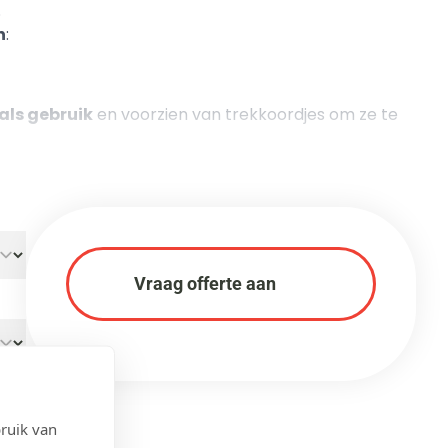
.
n
:
ls gebruik
en voorzien van trekkoordjes om ze te
Vraag offerte aan
ruik van