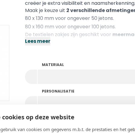
creëer je extra visibiliteit en naamsherkenning
Maak je keuze uit
2 verschillende afmetinge
80 x 130 mm voor ongeveer 50 jetons.
80 x 160 mm voor ongeveer 100 jetons.
De textielen zakjes zijn geschikt voor
meermaa
Lees meer
sluiten.
MATERIAAL
PERSONALISATIE
 cookies op deze website
DETAIL PERSONALISATIE
ebruik van cookies om gegevens m.b.t. de prestaties en het geb