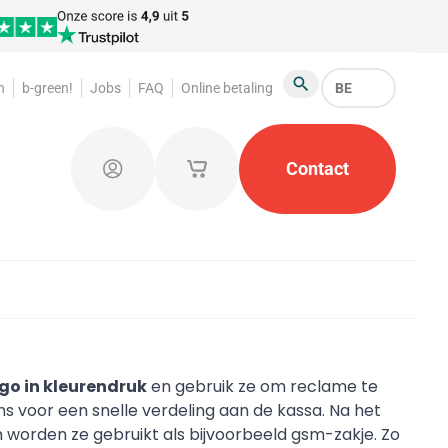
n
b-green!
Jobs
FAQ
Online betaling
BE
Zoeken
arderobemunten
Promotiemateriaal
Contact
Kleine opb
Aanmelden
Mijn opgeslagen winkelmandjes
go in kleurendruk
en gebruik ze om reclame te
s voor een snelle verdeling aan de kassa. Na het
 worden ze gebruikt als bijvoorbeeld gsm-zakje. Zo