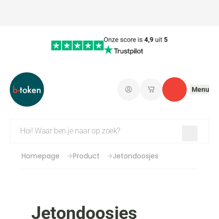
Menu
Aanmelden
Mijn opgeslagen w
Contact
Homepage
Product
Jetondoosjes
Jetondoosjes