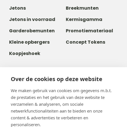
Jetons
Breekmunten
Jetons in voorraad
Kermisgamma
Garderobemunten
Promotiemateriaal
Kleine opbergers
Concept Tokens
Koopjeshoek
Over de cookies op deze website
+32 14 38 99 00
+32488237146
We maken gebruik van cookies om gegevens m.b.t.
info@b-token.eu
de prestaties en het gebruik van deze website te
verzamelen & analyseren, om sociale
netwerkfunctionaliteiten aan te bieden en onze
Facebook
Instagram
YouTube
LinkedIn
content & advertenties te verbeteren en
personaliseren.