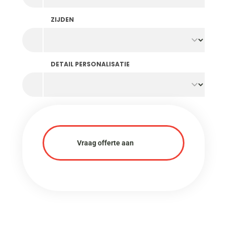
afwerking garanderen. Bekijk ook onze alternatieve
materialen:
plastic breekmunten
,
houten
ZIJDEN
festivalmunten
en
bioafbreekbare breekmunten
.
Aarzel niet contact op te nemen met ons team
voor meer informatie over de levertijden en prijzen.
DETAIL PERSONALISATIE
Vraag offerte aan