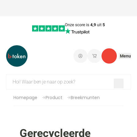
Menu
Aanmelden
Mijn opgeslagen w
Contact
Homepage
Product
Breekmunten
Gerecycleerde