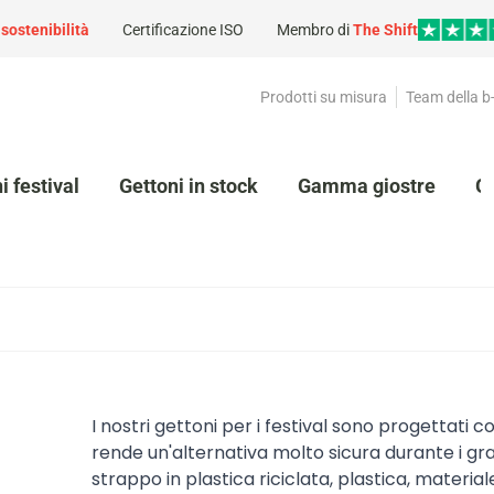
a
sostenibilità
Certificazione ISO
Membro di
The Shift
Prodotti su misura
Team della b
i festival
Gettoni in stock
Gamma giostre
G
I nostri gettoni per i festival sono progettati
rende un'alternativa molto sicura durante i grand
strappo in plastica riciclata, plastica, mater