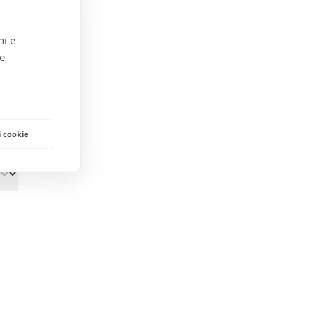
ni e
 e
i cookie