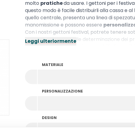
molto
pratiche
da usare. I gettoni per i festiv
questo modo è facile distribuirli alla cassa e 
quello centrale, presenta una linea di spezzatur
manomissione e possono essere
personalizz
Con i nostri gettoni festival, potrete tenere sot
beneficiare di una facile determinazione dei p
Leggi ulteriormente
paura, abbiamo
gettoni spezzabili disponib
MATERIALE
PERSONALIZZAZIONE
DESIGN