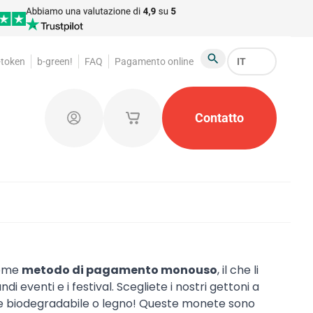
-token
b-green!
FAQ
Pagamento online
IT
Cerca
ettoni guardaroba
Prodotti promozionali
Contatto
Organiz
Connetti
I miei carrelli salvati
 come
metodo di pagamento monouso
, il che li
i eventi e i festival. Scegliete i nostri gettoni a
iale biodegradabile o legno! Queste monete sono