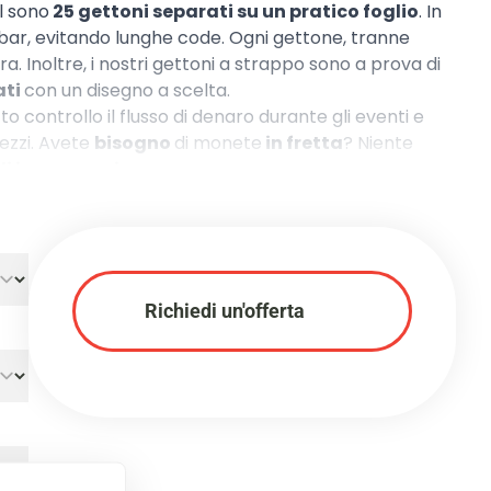
al sono
25 gettoni separati su un pratico foglio
. In
al bar, evitando lunghe code. Ogni gettone, tranne
a. Inoltre, i nostri gettoni a strappo sono a prova di
ati
con un disegno a scelta.
to controllo il flusso di denaro durante gli eventi e
rezzi. Avete
bisogno
di monete
in fretta
? Niente
ili in magazzino
.
Richiedi un'offerta