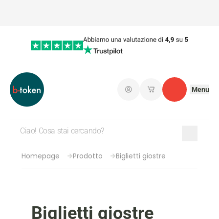
Menu
Connetti
I miei carrelli salvati
Contatto
Homepage
Prodotto
Biglietti giostre
Biglietti giostre