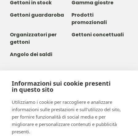
Gettoni in stock
Gamma giostre
Gettoni guardaroba
Prodotti
promozionali
Organizzatori per
Gettoni concettuali
gettoni
Angolo dei saldi
Informazioni sui cookie presenti
+39 03 411 680 014
in questo sito
+32488237146
info@b-token.eu
Utilizziamo i cookie per raccogliere e analizzare
informazioni sulle prestazioni e sull'utilizzo del sito,
per fornire funzionalità di social media e per
Facebook
Instagram
YouTube
LinkedIn
migliorare e personalizzare contenuti e pubblicità
presenti.