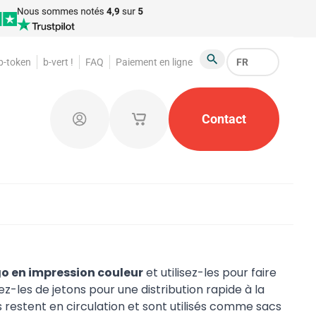
 b-token
b-vert !
FAQ
Paiement en ligne
FR
Chercher
foraines
Jetons de garde-robe
Contact
Produits publicit
Connectez-vous
Mes paniers d'achat enregistrés
go en impression couleur
et utilisez-les pour faire
z-les de jetons pour une distribution rapide à la
ns restent en circulation et sont utilisés comme sacs