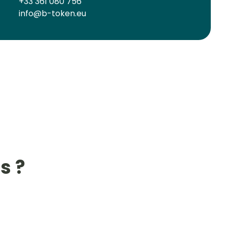
+33 361 080 756
info@b-token.eu
s ?