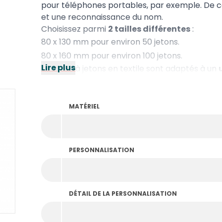
pour téléphones portables, par exemple. De ce
et une reconnaissance du nom.
Choisissez parmi
2 tailles différentes
:
80 x 130 mm pour environ 50 jetons.
80 x 160 mm pour environ 100 jetons.
Lire plus
Les sacs à jetons en textile sont adaptés à un
serrage pour les fermer.
MATÉRIEL
PERSONNALISATION
DÉTAIL DE LA PERSONNALISATION