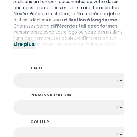
réalisons un tampon personnalisé de votre dessin
que nous soumettons ensuite à une température
élevée. Grâce à la chaleur, le film adhère au jeton
et il est idéal pour une
utilisation à long terme
.
Choisissez parmi
différentes tailles et formes
.
Personnalisez avec votre logo ou votre dessin dans
l'une des nombreuses couleurs d'impression sur
Lire plus
une ou deux faces. Les jetons de manège n'ont
pas de bord surélevé. Vous préférez les jetons avec
un bord pour faciliter leur utilisation ? Découvrez
les
jetons imprimés à la feuille
.
TAILLE
PERSONNALISATION
COULEUR