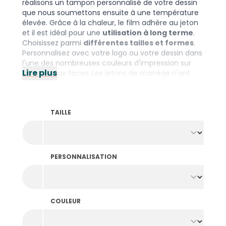
réalisons un tampon personnalisé de votre dessin
que nous soumettons ensuite à une température
élevée. Grâce à la chaleur, le film adhère au jeton
et il est idéal pour une
utilisation à long terme
.
Choisissez parmi
différentes tailles et formes
.
Personnalisez avec votre logo ou votre dessin dans
l'une des nombreuses couleurs d'impression sur
Lire plus
une ou deux faces. Les jetons de manège n'ont
pas de bord surélevé. Vous préférez les jetons avec
un bord pour faciliter leur utilisation ? Découvrez
les
jetons imprimés à la feuille
.
TAILLE
PERSONNALISATION
COULEUR