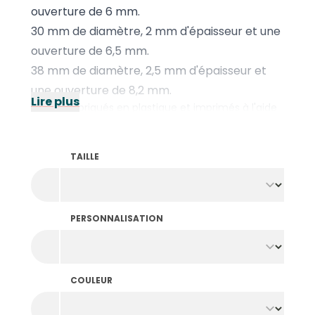
ouverture de 6 mm.
30 mm de diamètre, 2 mm d'épaisseur et une
ouverture de 6,5 mm.
38 mm de diamètre, 2,5 mm d'épaisseur et
une ouverture de 8,2 mm.
Lire plus
Ils sont fabriqués en plastique et imprimés à l'aide
d'un
film bien adhésif et brillant
appliqué par
impression à la feuille. Nous réalisons un tampon
personnalisé de votre dessin que nous pressons sur
TAILLE
les jetons à haute température. Grâce à la chaleur,
le film adhère au jeton et celui-ci est
extrêmement résistant
.
Les jetons de manège n'ont pas de bord en relief.
PERSONNALISATION
Vous cherchez des jetons avec une impression à
chaud et une bordure extérieure ? Dans ce cas,
jetez un coup d'œil aux
jetons imprimés à la
feuille
.
COULEUR