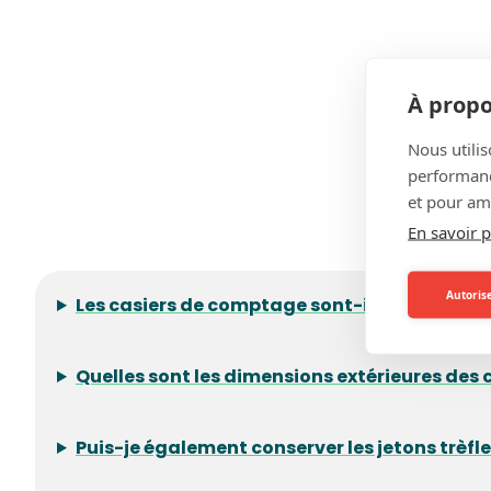
À propo
Nous utilis
performance
et pour amé
En savoir p
Autorise
Les casiers de comptage sont-ils empilables
Quelles sont les dimensions extérieures des
Puis-je également conserver les jetons trèfl