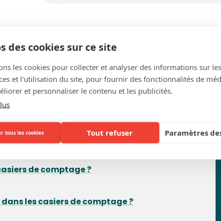
s des cookies sur ce site
ons les cookies pour collecter et analyser des informations sur le
s et l'utilisation du site, pour fournir des fonctionnalités de mé
Questions fréquentes
liorer et personnaliser le contenu et les publicités.
lus
Tout refuser
Paramètres des
r tous les cookies
 ?
 casiers de comptage ?
e dans les casiers de comptage ?