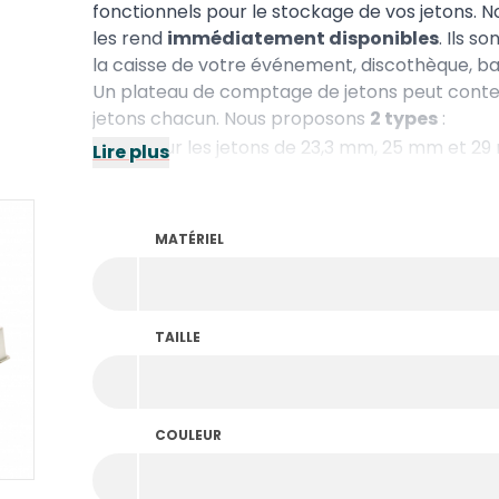
fonctionnels pour le stockage de vos jetons.
les rend
immédiatement disponibles
. Ils s
la caisse de votre événement, discothèque, bar
Un plateau de comptage de jetons peut conte
jetons chacun. Nous proposons
2 types
:
Gris
: pour les jetons de 23,3 mm, 25 mm et 2
Lire plus
Blanc
: pour les jetons de 35 mm, 38 mm et 
MATÉRIEL
TAILLE
COULEUR