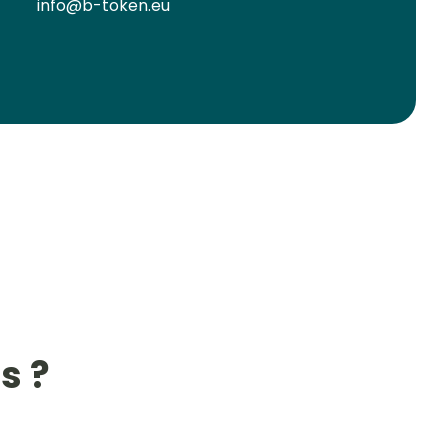
info@b-token.eu
s ?