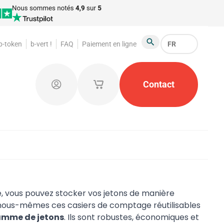
 b-token
b-vert !
FAQ
Paiement en ligne
FR
Chercher
foraines
Jetons de garde-robe
Contact
Produits publicit
Connectez-vous
Mes paniers d'achat enregistrés
, vous pouvez stocker vos jetons de manière
nous-mêmes ces casiers de comptage réutilisables
mme de jetons
. Ils sont robustes, économiques et