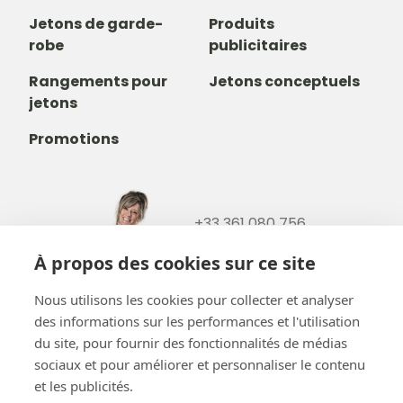
Jetons de garde-
Produits
robe
publicitaires
Rangements pour
Jetons conceptuels
jetons
Promotions
+33 361 080 756
+32488237146
À propos des cookies sur ce site
info@b-token.eu
Nous utilisons les cookies pour collecter et analyser
des informations sur les performances et l'utilisation
Facebook
Instagram
YouTube
LinkedIn
du site, pour fournir des fonctionnalités de médias
sociaux et pour améliorer et personnaliser le contenu
et les publicités.