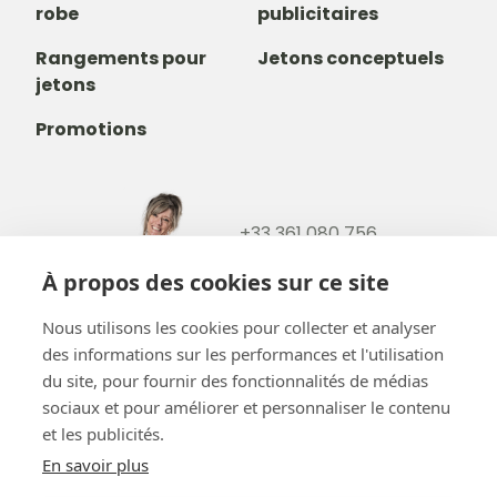
robe
publicitaires
Rangements pour
Jetons conceptuels
jetons
Promotions
+33 361 080 756
+32488237146
À propos des cookies sur ce site
info@b-token.eu
Nous utilisons les cookies pour collecter et analyser
des informations sur les performances et l'utilisation
Facebook
Instagram
YouTube
LinkedIn
du site, pour fournir des fonctionnalités de médias
sociaux et pour améliorer et personnaliser le contenu
et les publicités.
En savoir plus