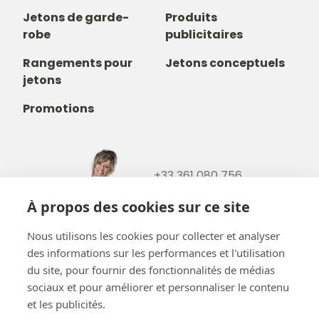
Jetons de garde-
Produits
robe
publicitaires
Rangements pour
Jetons conceptuels
jetons
Promotions
+33 361 080 756
+32488237146
À propos des cookies sur ce site
info@b-token.eu
Nous utilisons les cookies pour collecter et analyser
des informations sur les performances et l'utilisation
Facebook
Instagram
YouTube
LinkedIn
du site, pour fournir des fonctionnalités de médias
sociaux et pour améliorer et personnaliser le contenu
et les publicités.