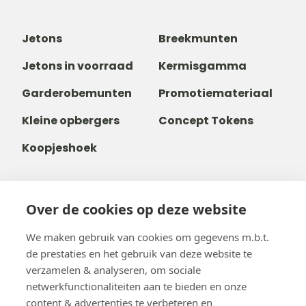
Jetons
Breekmunten
Jetons in voorraad
Kermisgamma
Garderobemunten
Promotiemateriaal
Kleine opbergers
Concept Tokens
Koopjeshoek
Over de cookies op deze website
+32 14 38 99 00
+32488237146
We maken gebruik van cookies om gegevens m.b.t.
info@b-token.eu
de prestaties en het gebruik van deze website te
verzamelen & analyseren, om sociale
netwerkfunctionaliteiten aan te bieden en onze
Facebook
Instagram
YouTube
LinkedIn
content & advertenties te verbeteren en