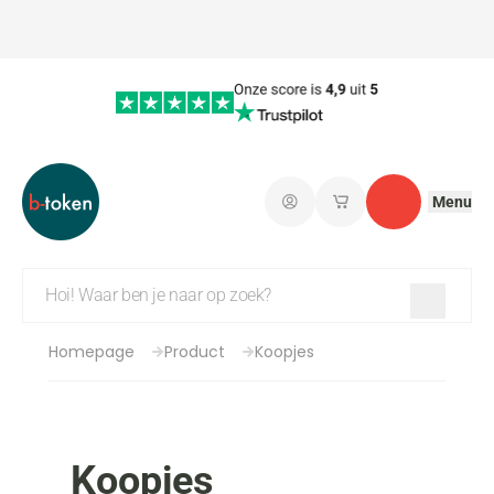
Menu
Aanmelden
Mijn opgeslagen w
Contact
Homepage
Product
Koopjes
Koopjes