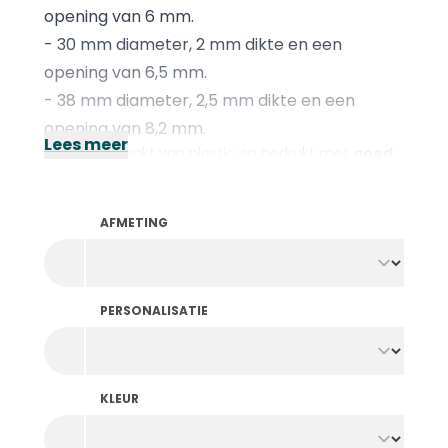
opening van 6 mm.
- 30 mm diameter, 2 mm dikte en een
opening van 6,5 mm.
- 38 mm diameter, 2,5 mm dikte en een
opening van 8,2 mm.
Lees meer
Ze zijn gemaakt van plastic en bedrukt met
goed
hechtende en glanzende folie
die wordt
aangebracht door middel van foliedruk. Hierbij
maken we een gepersonaliseerde stempel van
AFMETING
jouw ontwerp die we onder hoge temperatuur
aandrukken op de jetons. Dankzij de hitte hecht de
folie zich vast aan de jeton en zijn ze
enorm
slijtvast
.
PERSONALISATIE
De kermisjetons zijn niet voorzien van een
verhoogde rand. Op zoek naar jetons met foliedruk
en rand? Neem dan een kijkje bij de
foliedrukjetons
.
KLEUR