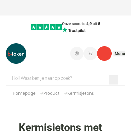
Menu
Aanmelden
Mijn opgeslagen w
Contact
Homepage
Product
Kermisjetons
Kermisjetons met