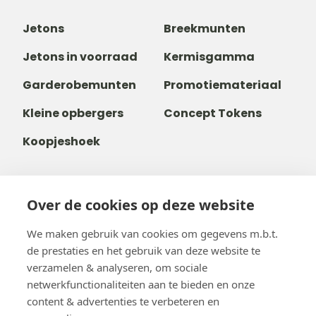
Jetons
Breekmunten
Jetons in voorraad
Kermisgamma
Garderobemunten
Promotiemateriaal
Kleine opbergers
Concept Tokens
Koopjeshoek
Over de cookies op deze website
+32 14 38 99 00
+32488237146
We maken gebruik van cookies om gegevens m.b.t.
info@b-token.eu
de prestaties en het gebruik van deze website te
verzamelen & analyseren, om sociale
netwerkfunctionaliteiten aan te bieden en onze
Facebook
Instagram
YouTube
LinkedIn
content & advertenties te verbeteren en