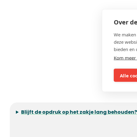
Over de
We maken g
deze websi
bieden en 
Kom meer 
Alle co
Blijft de opdruk op het zakje lang behouden?