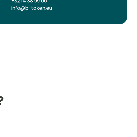
+32 14 38 99 00
info@b-token.eu
?