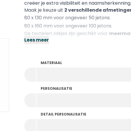
creëer je extra visibiliteit en naamsherkenning
Maak je keuze uit
2 verschillende afmetinge
80 x 130 mm voor ongeveer 50 jetons.
80 x 160 mm voor ongeveer 100 jetons.
De textielen zakjes zijn geschikt voor
meermaa
Lees meer
sluiten.
MATERIAAL
PERSONALISATIE
DETAIL PERSONALISATIE