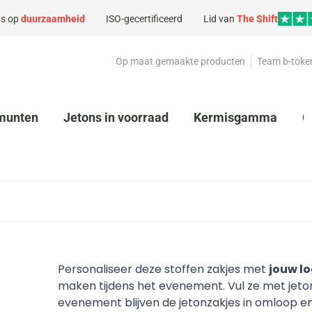
s op
duurzaamheid
ISO-gecertificeerd
Lid van
The Shift
Op maat gemaakte producten
Team b-toke
munten
Jetons in voorraad
Kermisgamma
G
Personaliseer deze stoffen zakjes met
jouw lo
maken tijdens het evenement. Vul ze met jeton
evenement blijven de jetonzakjes in omloop en