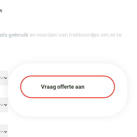
.
n
:
ls gebruik
en voorzien van trekkoordjes om ze te
Vraag offerte aan