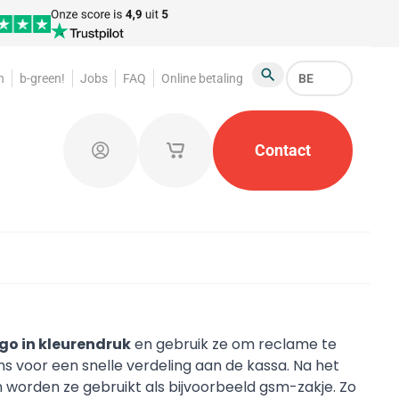
n
b-green!
Jobs
FAQ
Online betaling
BE
Zoeken
arderobemunten
Promotiemateriaal
Contact
Kleine opb
Aanmelden
Mijn opgeslagen winkelmandjes
go in kleurendruk
en gebruik ze om reclame te
s voor een snelle verdeling aan de kassa. Na het
 worden ze gebruikt als bijvoorbeeld gsm-zakje. Zo