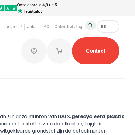
n
b-green!
Jobs
FAQ
Online betaling
BE
Zoeken
arderobemunten
Promotiemateriaal
Contact
Kleine opb
Aanmelden
Mijn opgeslagen winkelmandjes
Dan zijn deze munten van
100% gerecycleerd plastic
ische toestellen zoals koelkasten, krijgt dit
witgekleurde grondstof zijn de betaalmunten