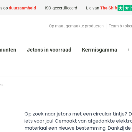
s op
duurzaamheid
ISO-gecertificeerd
Lid van
The Shift
Op maat gemaakte producten
Team b-toke
munten
Jetons in voorraad
Kermisgamma
G
ns
Op zoek naar jetons met een circulair tintje? 
iets voor jou! Gemaakt van afgedankte elektron
materiaal een nieuwe bestemming. Dankzij de 