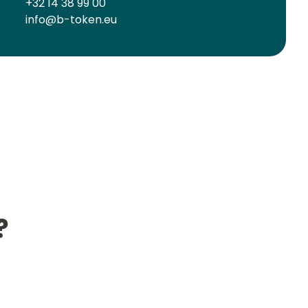
+32 14 38 99 00
info@b-token.eu
?