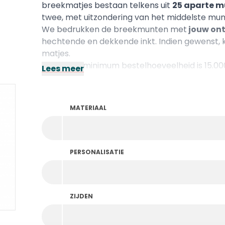
breekmatjes bestaan telkens uit
25 aparte m
twee, met uitzondering van het middelste mun
We bedrukken de breekmunten met
jouw ont
hechtende en dekkende inkt. Indien gewenst, 
matjes.
Let op: De minimum bestelhoeveelheid is 15.00
Lees meer
MATERIAAL
PERSONALISATIE
ZIJDEN