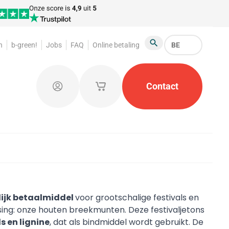
n
b-green!
Jobs
FAQ
Online betaling
BE
Zoeken
arderobemunten
Promotiemateriaal
Contact
Kleine opb
Aanmelden
Mijn opgeslagen winkelmandjes
lijk betaalmiddel
voor grootschalige festivals en
ing: onze houten breekmunten. Deze festivaljetons
 en lignine
, dat als bindmiddel wordt gebruikt. De