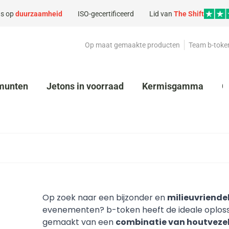
s op
duurzaamheid
ISO-gecertificeerd
Lid van
The Shift
Op maat gemaakte producten
Team b-toke
munten
Jetons in voorraad
Kermisgamma
G
Op zoek naar een bijzonder en
milieuvriende
evenementen? b-token heeft de ideale oploss
gemaakt van een
combinatie van houtvezels