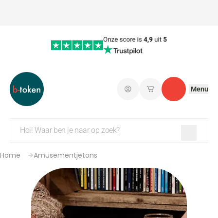
Menu
Aanmelden
Mijn opgeslagen w
Contact
Home
Amusementjetons