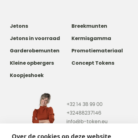
Jetons
Breekmunten
Jetons in voorraad
Kermisgamma
Garderobemunten
Promotiemateriaal
Kleine opbergers
Concept Tokens
Koopjeshoek
+32 14 38 99 00
+32488237146
info@b-token.eu
Over de cookies op deze website