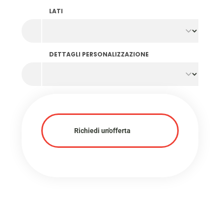
Per noi, qualità e consapevolezza ambientale
vanno di pari passo. A causa dell'utilizzo di materie
LATI
prime riciclate, i nostri gettoni pastello possono
presentare
lievi variazioni di colore e linee di
flusso visibili
. Queste caratteristiche sono inerenti
al processo di produzione sostenibile e
DETTAGLI PERSONALIZZAZIONE
sottolineano il nostro impegno comune verso
un'economia circolare.
Richiedi un'offerta