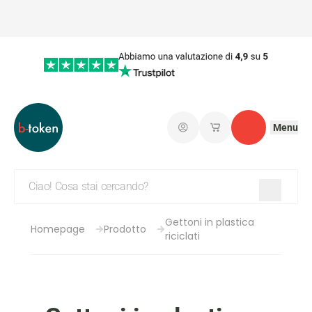
Menu
Connetti
I miei carrelli salvati
Contatto
Gettoni in plastica
Homepage
Prodotto
riciclati