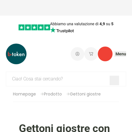
Menu
Connetti
I miei carrelli salvati
Contatto
Homepage
Prodotto
Gettoni giostre
Gettoni giostre con