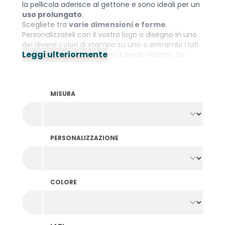
la pellicola aderisce al gettone e sono ideali per un
uso prolungato
.
Scegliete tra
varie dimensioni e forme
.
Personalizzateli con il vostro logo o disegno in uno
dei diversi colori di stampa su uno o entrambi i lati.
Leggi ulteriormente
I gettoni giostre non hanno il bordo rialzato. Se
preferite ancora i gettoni con il bordo per una
maggiore comodità? Date un'occhiata ai
gettoni
stampati in lamina
.
MISURA
PERSONALIZZAZIONE
COLORE