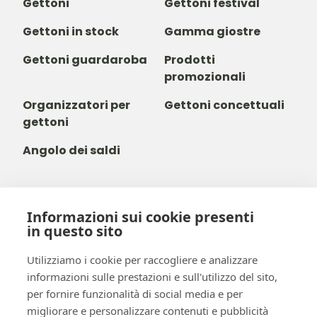
Gettoni
Gettoni festival
Gettoni in stock
Gamma giostre
Gettoni guardaroba
Prodotti
promozionali
Organizzatori per
Gettoni concettuali
gettoni
Angolo dei saldi
Informazioni sui cookie presenti
+39 03 411 680 014
in questo sito
+32488237146
info@b-token.eu
Utilizziamo i cookie per raccogliere e analizzare
informazioni sulle prestazioni e sull'utilizzo del sito,
per fornire funzionalità di social media e per
Facebook
Instagram
YouTube
LinkedIn
migliorare e personalizzare contenuti e pubblicità