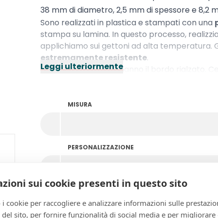
38 mm di diametro, 2,5 mm di spessore e 8,2 m
Sono realizzati in plastica e stampati con una
stampa su lamina. In questo processo, realizz
applichiamo sui gettoni ad alta temperatura. Gr
estremamente resistente
.
Leggi ulteriormente
I gettoni giostre non hanno il bordo rialzato.
date un'occhiata ai
gettoni con stampa su 
MISURA
PERSONALIZZAZIONE
zioni sui cookie presenti in questo sito
COLORE
 i cookie per raccogliere e analizzare informazioni sulle prestazio
zo del sito, per fornire funzionalità di social media e per migliorare