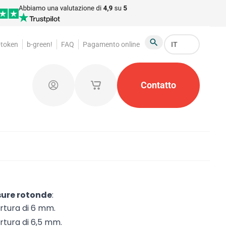
-token
b-green!
FAQ
Pagamento online
IT
Cerca
ettoni guardaroba
Prodotti promozionali
Contatto
Organiz
Connetti
I miei carrelli salvati
sure rotonde
:
rtura di 6 mm.
rtura di 6,5 mm.