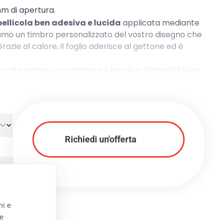
m di apertura.
pellicola ben adesiva e lucida
applicata mediante
iamo un timbro personalizzato del vostro disegno che
azie al calore, il foglio aderisce al gettone ed è
 Cercate gettoni con stampa e bordo in lamina? Allora
lamina
.
Richiedi un'offerta
ni e
 e