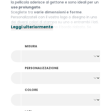
la pellicola aderisce al gettone e sono ideali per un
uso prolungato
.
Scegliete tra
varie dimensioni e forme
.
Personalizzateli con il vostro logo o disegno in uno
dei diversi colori di stampa su uno o entrambi i lati.
Leggi ulteriormente
I gettoni giostre non hanno il bordo rialzato. Se
preferite ancora i gettoni con il bordo per una
maggiore comodità? Date un'occhiata ai
gettoni
stampati in lamina
.
MISURA
PERSONALIZZAZIONE
COLORE