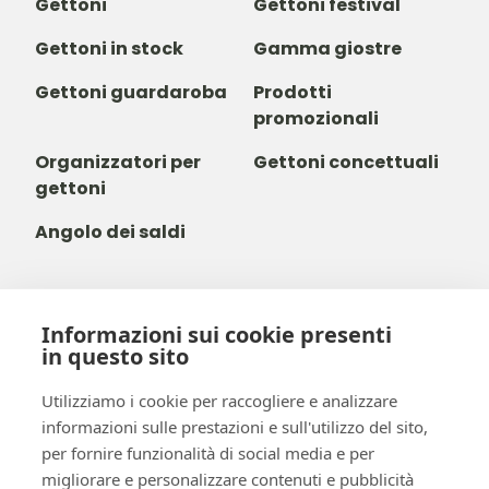
Gettoni
Gettoni festival
Gettoni in stock
Gamma giostre
Gettoni guardaroba
Prodotti
promozionali
Organizzatori per
Gettoni concettuali
gettoni
Angolo dei saldi
Informazioni sui cookie presenti
+39 03 411 680 014
in questo sito
+32488237146
info@b-token.eu
Utilizziamo i cookie per raccogliere e analizzare
informazioni sulle prestazioni e sull'utilizzo del sito,
per fornire funzionalità di social media e per
Facebook
Instagram
YouTube
LinkedIn
migliorare e personalizzare contenuti e pubblicità