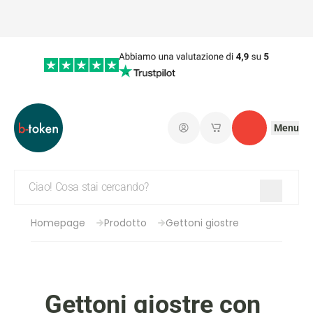
Menu
Connetti
I miei carrelli salvati
Contatto
Homepage
Prodotto
Gettoni giostre
Gettoni giostre con