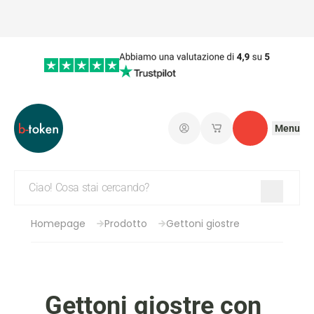
Menu
Connetti
I miei carrelli salvati
Contatto
Homepage
Prodotto
Gettoni giostre
Gettoni giostre con