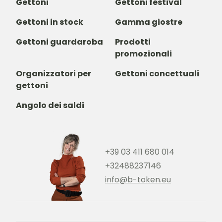
Gettoni
Gettoni festival
Gettoni in stock
Gamma giostre
Gettoni guardaroba
Prodotti
promozionali
Organizzatori per
Gettoni concettuali
gettoni
Angolo dei saldi
+39 03 411 680 014
+32488237146
info@b-token.eu
Facebook
Instagram
YouTube
LinkedIn