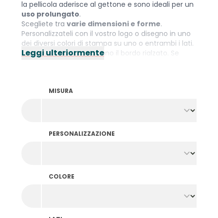
la pellicola aderisce al gettone e sono ideali per un
uso prolungato
.
Scegliete tra
varie dimensioni e forme
.
Personalizzateli con il vostro logo o disegno in uno
dei diversi colori di stampa su uno o entrambi i lati.
Leggi ulteriormente
I gettoni giostre non hanno il bordo rialzato. Se
preferite ancora i gettoni con il bordo per una
maggiore comodità? Date un'occhiata ai
gettoni
stampati in lamina
.
MISURA
PERSONALIZZAZIONE
COLORE