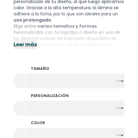
personalizado de tu diseño, al que luego aplicamos
calor. Gracias a la alta temperatura, la lámina se
adhiere a la ficha, por lo que son ideales para un
uso prolongado
.
Elige entre
varios tamaños y formas
.
Personalízalas con tu logotipo o diseño en uno de
los distintos colores de impresión disponibles en
Leer más
una o ambas caras. Las fichas para parque de
atracciones no tienen borde elevado. ¿Prefiere
fichas con borde? Echa un vistazo a las
fichas
impresas en lámina
.
TAMAÑO
PERSONALIZACIÓN
COLOR