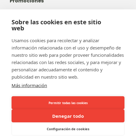
Promociones
Sobre las cookies en este sitio
web
+32 14 38 99 00
+32488237146
Usamos cookies para recolectar y analizar
info@b-token.eu
información relacionada con el uso y desempeño de
nuestro sitio web para poder proveer funcionalidades
relacionadas con las redes sociales, y para mejorar y
Facebook
Instagram
YouTube
LinkedIn
personalizar adecuadamente el contenido y
publicidad en nuestro sitio web.
Más información
Permitir todas las cookies
El equipo b-token
¡b-verde!
FAQ
Pago en línea
Nuestros socios
Denegar todo
Configuración de cookies
Términos y condiciones
Política de privacidad
Política de cookies