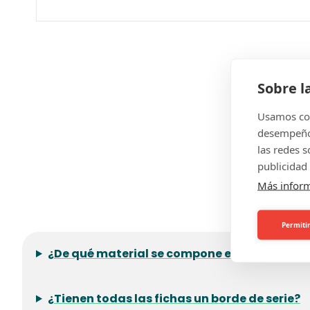
Sobre l
Usamos coo
desempeño 
las redes 
publicidad 
Más infor
Permitir
¿De qué material se compone el plástico rec
¿Tienen todas las fichas un borde de serie?