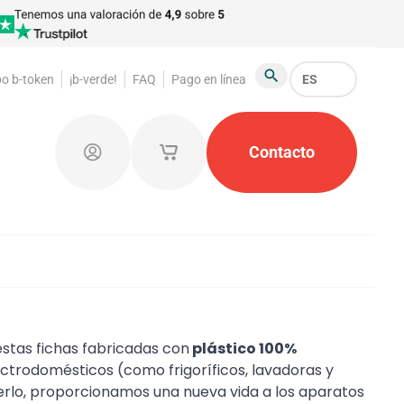
po b-token
¡b-verde!
FAQ
Pago en línea
ES
Buscar
as
Fichas para guardarropa
Contacto
Productos promocio
Iniciar sesión
Mis carritos de compras guardados
estas fichas fabricadas con
plástico 100%
lectrodomésticos (como frigoríficos, lavadoras y
rlo, proporcionamos una nueva vida a los aparatos