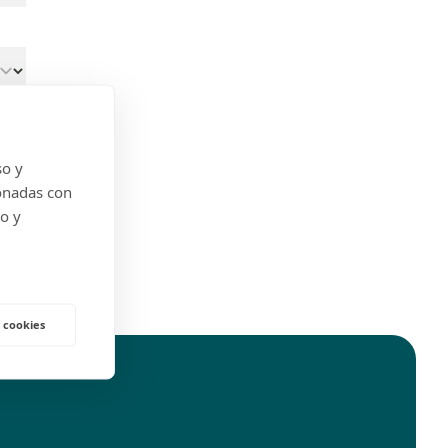
so y
onadas con
do y
 cookies