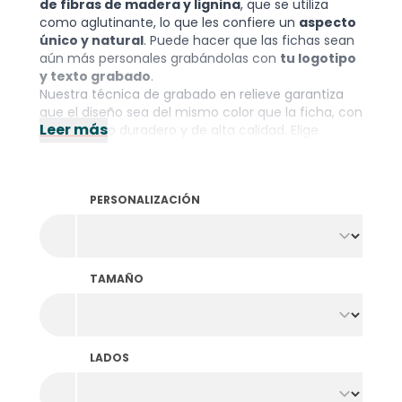
de fibras de madera y lignina
, que se utiliza
como aglutinante, lo que les confiere un
aspecto
único y natural
. Puede hacer que las fichas sean
aún más personales grabándolas con
tu logotipo
y texto grabado
.
Nuestra técnica de grabado en relieve garantiza
que el diseño sea del mismo color que la ficha, con
Leer más
un acabado duradero y de alta calidad. Elige
diseños idénticos o diferentes
por ambas caras
o elige uno de nuestros bonitos diseños estándar.
Con estas fichas personalizadas, dará a tu
PERSONALIZACIÓN
organización un toque especial.
Nota: El pedido mínimo es de 1000 unidades por
color y diseño.
TAMAÑO
LADOS