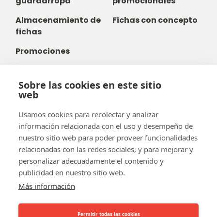
guardarropa
promocionales
Almacenamiento de
Fichas con concepto
fichas
Promociones
Sobre las cookies en este sitio
web
+32 14 38 99 00
+32488237146
Usamos cookies para recolectar y analizar
info@b-token.eu
información relacionada con el uso y desempeño de
nuestro sitio web para poder proveer funcionalidades
relacionadas con las redes sociales, y para mejorar y
Facebook
Instagram
YouTube
LinkedIn
personalizar adecuadamente el contenido y
publicidad en nuestro sitio web.
Más información
Permitir todas las cookies