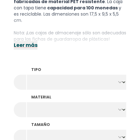
fabricadas de material PET resistente
. La caja
con tapa tiene
capacidad para 100 monedas
y
es reciclable. Las dimensiones son 17,5 x 9,5 x 5,5
cm.
Nota: ¡Las cajas de almacenaje sólo son adecuadas
para las
fichas de guardarropa de plásticas
!
Leer más
TIPO
MATERIAL
TAMAÑO