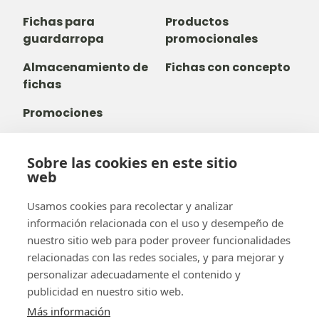
Fichas para
Productos
guardarropa
promocionales
Almacenamiento de
Fichas con concepto
fichas
Promociones
Sobre las cookies en este sitio
web
+32 14 38 99 00
+32488237146
Usamos cookies para recolectar y analizar
info@b-token.eu
información relacionada con el uso y desempeño de
nuestro sitio web para poder proveer funcionalidades
relacionadas con las redes sociales, y para mejorar y
Facebook
Instagram
YouTube
LinkedIn
personalizar adecuadamente el contenido y
publicidad en nuestro sitio web.
Más información