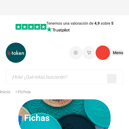
Menu
Iniciar sesión
Mis carritos de co
Contacto
Inicio
Fichas
Fichas