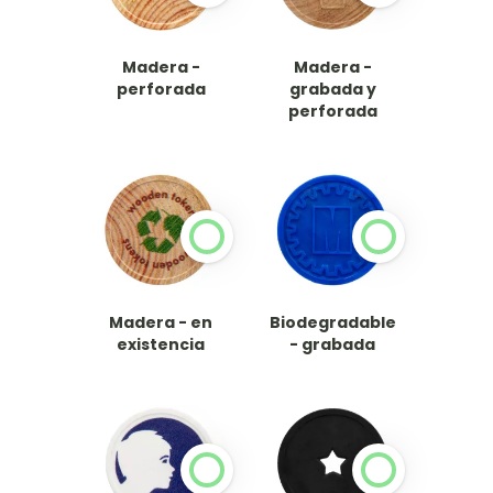
Madera -
Madera -
perforada
grabada y
perforada
Madera - en
Biodegradable
existencia
- grabada