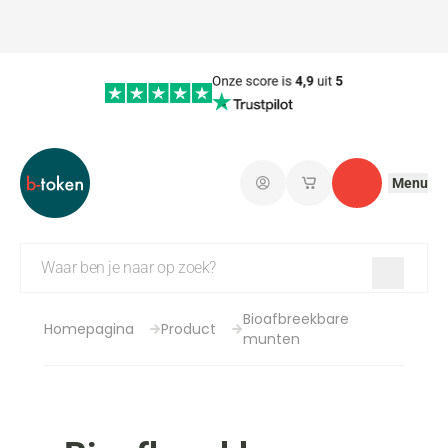
Menu
Aanmelden
Mijn opgeslagen wi
Contact
Bioafbreekbare
Homepagina
Product
munten