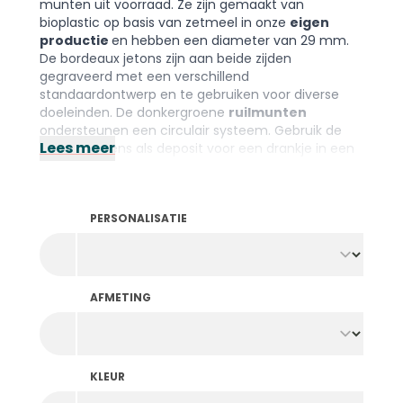
munten uit voorraad. Ze zijn gemaakt van
bioplastic op basis van zetmeel in onze
eigen
productie
en hebben een diameter van 29 mm.
De bordeaux jetons zijn aan beide zijden
gegraveerd met een verschillend
standaardontwerp en te gebruiken voor diverse
doeleinden. De donkergroene
ruilmunten
ondersteunen een circulair systeem. Gebruik de
Lees meer
recycle tokens als deposit voor een drankje in een
herbruikbare drinkbeker. Ze hebben een identiek
ontwerp gegraveerd op beide zijden.
Wist je dat we naast bioafbreekbare
PERSONALISATIE
consumptiemunten ook
hout
,
visnet
en
plastic
in
voorraad hebben? Kies het materiaal dat het beste
bij je organisatie past. Toch liever je eigen
personalisatie? Ga dan zeker kijken bij ons ruime
aanbod
gepersonaliseerde bioafbreekbare
AFMETING
munten
.
KLEUR