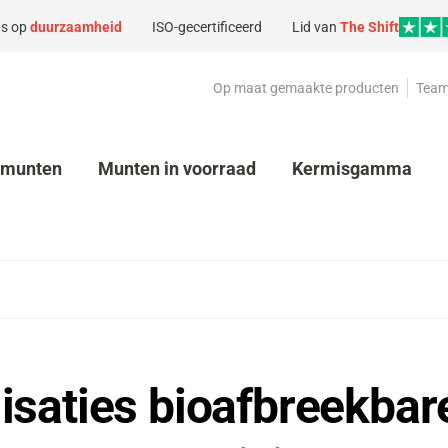
s op
duurzaamheid
ISO-gecertificeerd
Lid van
The Shift
Op maat gemaakte producten
Team
kmunten
Munten in voorraad
Kermisgamma
isaties bioafbreekba