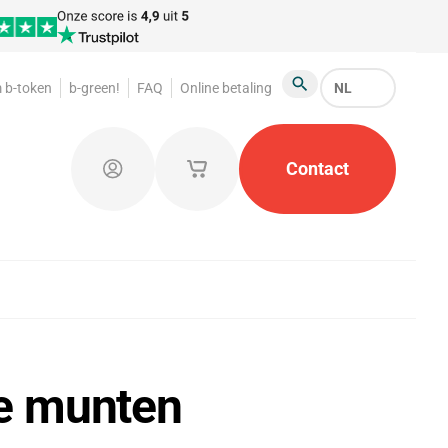
 b-token
b-green!
FAQ
Online betaling
NL
Zoeken
Garderobemunten
Promotiemateriaal
Contact
Kleine o
Aanmelden
Mijn opgeslagen winkelwagentjes
re munten