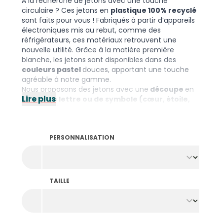
À la recherche de jetons avec une touche
circulaire ? Ces jetons en
plastique 100% recyclé
sont faits pour vous ! Fabriqués à partir d’appareils
électroniques mis au rebut, comme des
réfrigérateurs, ces matériaux retrouvent une
nouvelle utilité. Grâce à la matière première
blanche, les jetons sont disponibles dans des
couleurs pastel
douces, apportant une touche
agréable à notre gamme.
Nous proposons des jetons avec une
découpe
en
Lire plus
forme de lettre ou de symbole (cœur, étoile,
trou, etc.)
, ce qui permet, par exemple, d’y
attacher un porte-clés. De plus, nous ajoutons
votre texte en relief
autour de la découpe, sur
PERSONNALISATION
une ou deux faces. Cela en fait un outil
promotionnel pratique pour votre organisation.
Idéal pour de nombreuses applications, des
festivals aux supermarchés, en passant par
l’hôtellerie et bien plus encore ! Découvrez
TAILLE
également nos modèles standards, sans frais de
configuration. Choisissez parmi plusieurs tailles
rondes ou optez pour un hexagone. Si vous ne
souhaitez pas combiner les personnalisations, nous