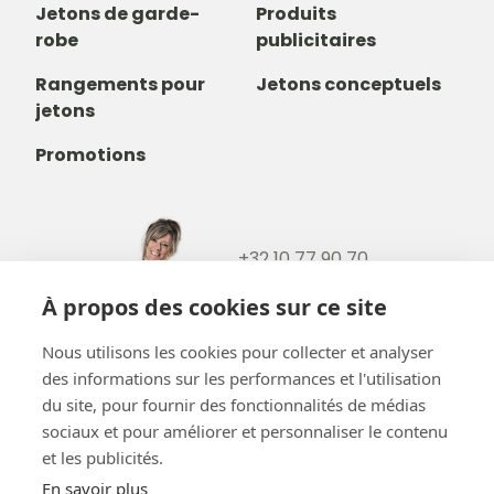
Jetons de garde-
Produits
robe
publicitaires
Rangements pour
Jetons conceptuels
jetons
Promotions
+32 10 77 90 70
+32488237146
À propos des cookies sur ce site
info@b-token.eu
Nous utilisons les cookies pour collecter et analyser
des informations sur les performances et l'utilisation
Facebook
Instagram
YouTube
LinkedIn
du site, pour fournir des fonctionnalités de médias
sociaux et pour améliorer et personnaliser le contenu
et les publicités.
En savoir plus