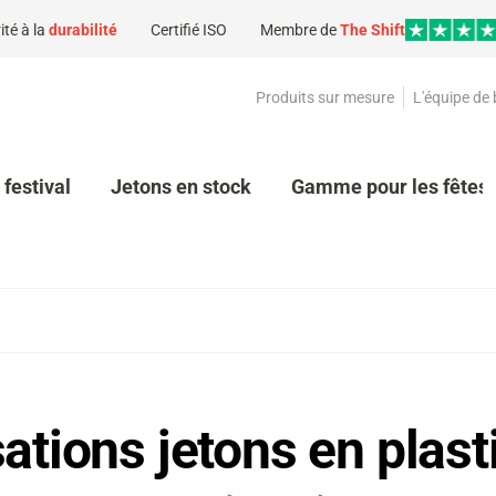
ité à la
durabilité
Certifié ISO
Membre de
The Shift
Produits sur mesure
L'équipe de
 festival
Jetons en stock
Gamme pour les fêtes 
ations jetons en plast