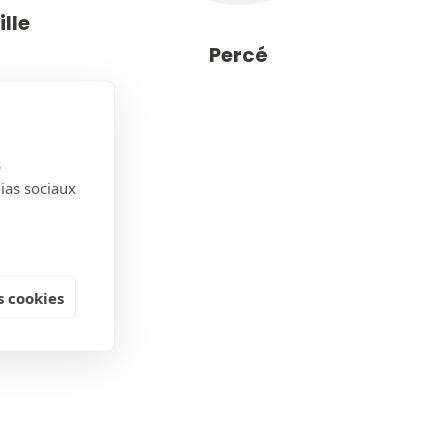
lle
Percé
s
dias sociaux
 cookies