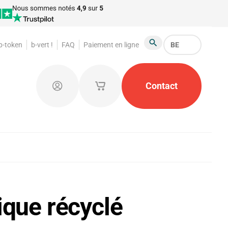
 b-token
b-vert !
FAQ
Paiement en ligne
BE
Chercher
foraines
Jetons de garde-robe
Contact
Produits publicit
Connectez-vous
Mes paniers d'achat enregistrés
ique récyclé